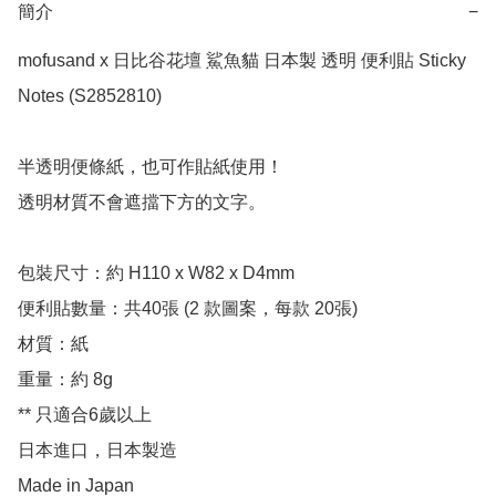
簡介
−
mofusand x 日比谷花壇 鯊魚貓 日本製 透明 便利貼 Sticky 
Notes (S2852810)

半透明便條紙，也可作貼紙使用！

透明材質不會遮擋下方的文字。

包裝尺寸：約 H110 x W82 x D4mm

便利貼數量：共40張 (2 款圖案，每款 20張)

材質：紙

重量：約 8g

** 只適合6歲以上

日本進口，日本製造

Made in Japan