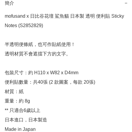
簡介
−
mofusand x 日比谷花壇 鯊魚貓 日本製 透明 便利貼 Sticky 
Notes (S2852829)

半透明便條紙，也可作貼紙使用！

透明材質不會遮擋下方的文字。

包裝尺寸：約 H110 x W82 x D4mm

便利貼數量：共40張 (2 款圖案，每款 20張)

材質：紙

重量：約 8g

** 只適合6歲以上

日本進口，日本製造

Made in Japan