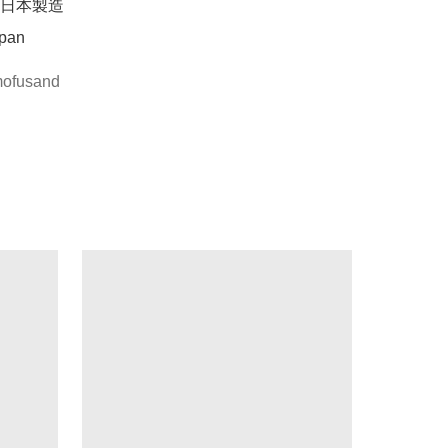
日本製造

apan
ofusand