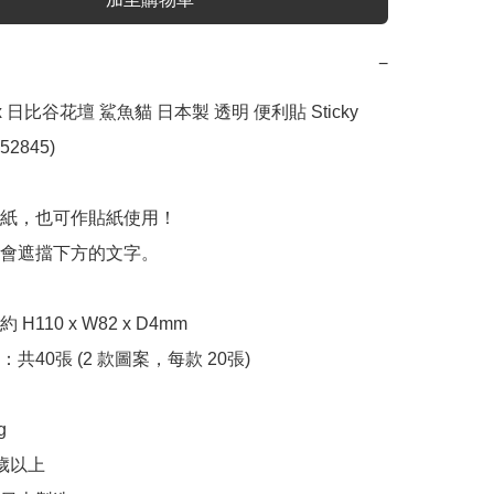
−
d x 日比谷花壇 鯊魚貓 日本製 透明 便利貼 Sticky 
52845)

紙，也可作貼紙使用！

會遮擋下方的文字。

110 x W82 x D4mm

共40張 (2 款圖案，每款 20張)



歲以上
