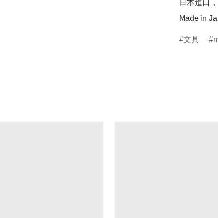
日本進口，
Made in J
文具
m