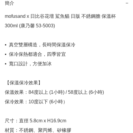
簡介
−
mofusand x 日比谷花壇 鯊魚貓 日版 不銹鋼膽 保溫杯 
300ml (康乃馨 53-5003)

▪️  真空雙層構造，長時間保溫保冷

▪️  保冷保熱都適合，四季皆宜

▪️  寬口設計，方便加冰

【保溫保冷效果】

保溫效果：84度以上 (1小時) / 58度以上 (6小時)

保冷效果：10度以下 (6小時）

尺寸：直徑 5.8cm x H16.9cm

材質：不銹鋼、聚丙烯、矽橡膠
