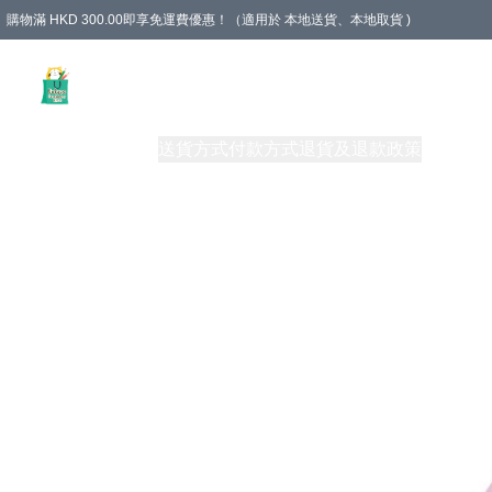
購物滿 HKD 300.00即享免運費優惠！（適用於 本地送貨、本地取貨 )
Unique Stationery 創文坊
商品
購物須知
送貨方式
付款方式
退貨及退款政策
關於我們