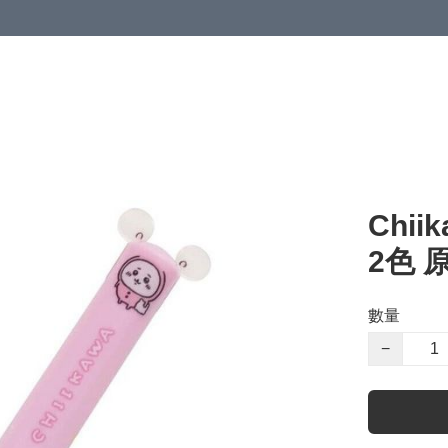
Chi
2色 原
數量
−