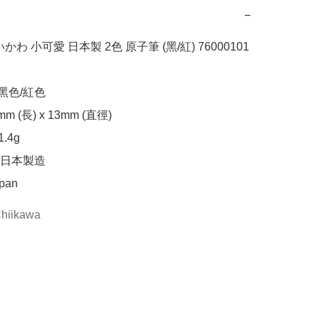
−
 いかわ 小可愛 日本製 2色 原子筆 (黑/紅) 76000101

黑色/紅色

 (長) x 13mm (直徑)

4g

日本製造

apan
hiikawa