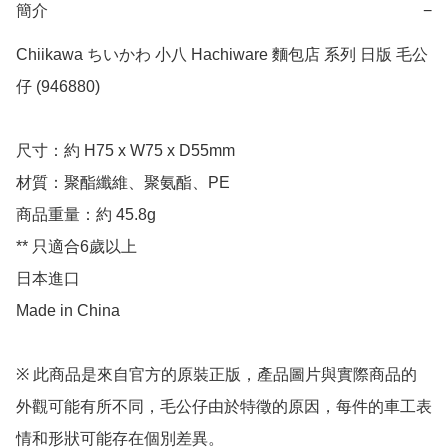
簡介
−
Chiikawa ちいかわ 小八 Hachiware 麵包店 系列 日版 毛公
仔 (946880)

尺寸：約 H75 x W75 x D55mm

材質：聚酯纖維、聚氨酯、PE

商品重量：約 45.8g

** 只適合6歲以上

日本進口

Made in China

※ 此商品是來自官方的原裝正版，產品圖片與實際商品的
外觀可能有所不同，毛公仔由於特徵的原因，每件的車工表
情和形狀可能存在個別差異。