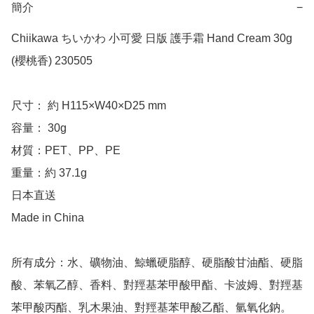
簡介
−
Chiikawa ちいかわ 小可愛 日版 護手霜 Hand Cream 30g 
(櫻桃香) 230505

尺寸： 約 H115×W40×D25 mm

容量： 30g

材質：PET、PP、PE

重量：約 37.1g

日本直送

Made in China

所有成分：水、礦物油、鯨蠟硬脂醇、硬脂酸甘油酯、硬脂
酸、苯氧乙醇、香料、對羥基苯甲酸甲酯、卡波姆、對羥基
苯甲酸丙酯、乳木果油、對羥基苯甲酸乙酯、氫氧化鈉。