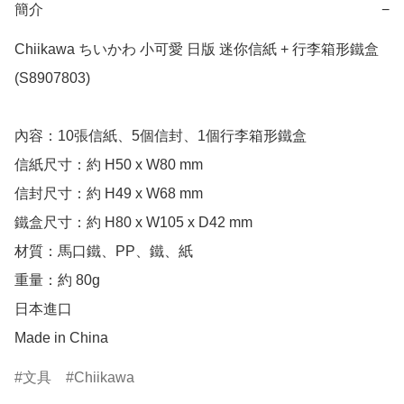
簡介
−
Chiikawa ちいかわ 小可愛 日版 迷你信紙 + 行李箱形鐵盒 
(S8907803)

內容：10張信紙、5個信封、1個行李箱形鐵盒

信紙尺寸：約 H50 x W80 mm

信封尺寸：約 H49 x W68 mm

鐵盒尺寸：約 H80 x W105 x D42 mm

材質：馬口鐵、PP、鐵、紙

重量：約 80g

日本進口

Made in China
文具
Chiikawa