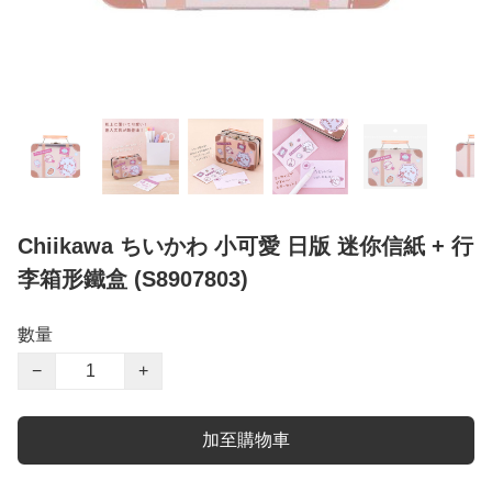
Chiikawa ちいかわ 小可愛 日版 迷你信紙 + 行
李箱形鐵盒 (S8907803)
數量
−
+
加至購物車