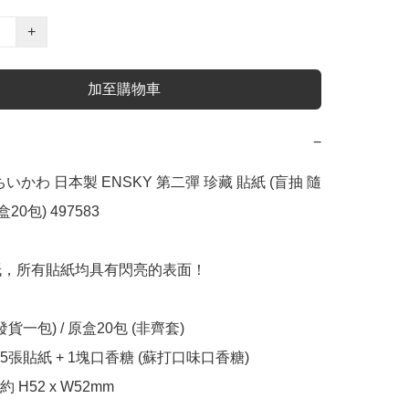
+
加至購物車
−
a ちいかわ 日本製 ENSKY 第二彈 珍藏 貼紙 (盲抽 隨
20包) 497583

紙，所有貼紙均具有閃亮的表面！

貨一包) / 原盒20包 (非齊套)

張貼紙 + 1塊口香糖 (蘇打口味口香糖)

H52 x W52mm
