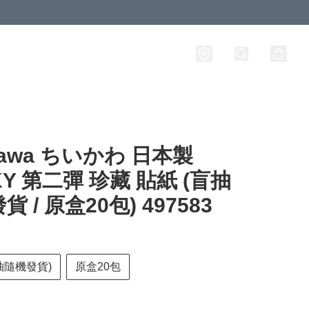
ikawa ちいかわ 日本製
KY 第二彈 珍藏 貼紙 (盲抽
 / 原盒20包) 497583
抽隨機發貨)
原盒20包