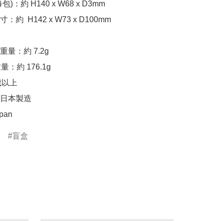
)：約 H140 x W68 x D3mm

約  H142 x W73 x D100mm

量：約 7.2g

：約 176.1g

歲以上

日本製造

apan
盲盒