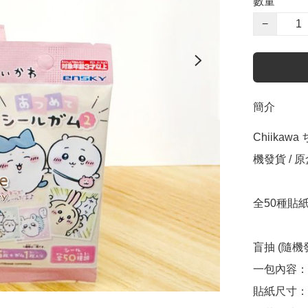
數量
−
簡介
Chiikaw
機發貨 / 原盒
全50種貼
盲抽 (隨機發
一包內容：5
貼紙尺寸：約 