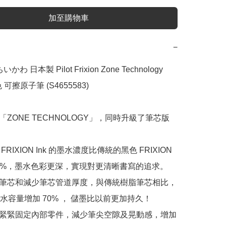
加至購物車
−
ちいかわ 日本製 Pilot Frixion Zone Technology 
 可擦原子筆 (S4655583)

新的「ZONE TECHNOLOGY」，同時升級了筆芯版
ium FRIXION Ink 的墨水濃度比傳統的黑色 FRIXION 
 30%，墨水色彩更深，實現對更清晰書寫的追求。

過新的筆芯和減少筆芯管道厚度，與傳統樹脂筆芯相比，
水容量增加 70% ， 儲墨比以前更加持久！

尖構造緊緊固定內部零件，減少筆尖空隙及晃動感，增加