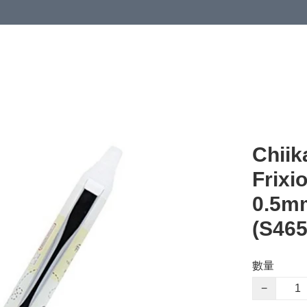
Chii
Frixi
0.5
(S465
數量
−