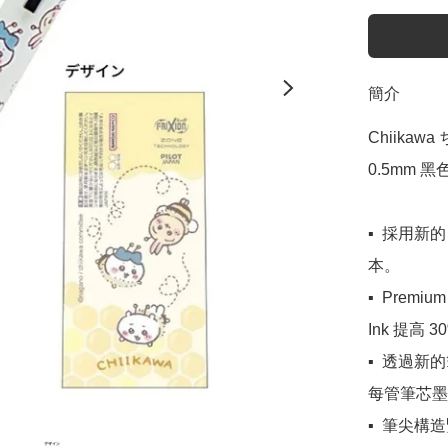
簡介
Chiikawa 
0.5mm 黑色
▪️  採用
本。

▪️  Prem
Ink 提高
▪️  透
每管筆芯墨
▪️  筆