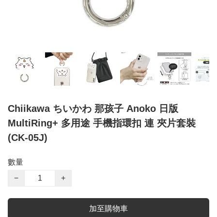
Chiikawa ちいかわ 那孩子 Anoko 日版
MultiRing+ 多用途 手機指環扣 連 夾片套裝
(CK-05J)
數量
−
+
加至購物車