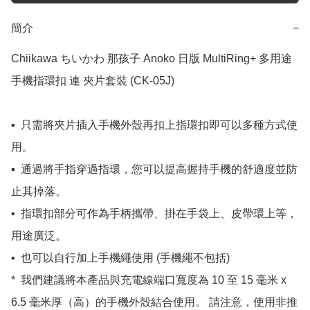
簡介
−
Chiikawa ちいかわ 那孩子 Anoko 日版 MultiRing+ 多用途 
手機指環扣 連 夾片套裝 (CK-05J)

▪️  只需將夾片插入手機外殼再扣上指環扣即可以多種方式使
用。

▪️  通過將手指穿過指環，您可以提高握持手機的舒適度並防
止其掉落。

▪️  指環扣部分可作為手柄攜帶、掛在手袋上、皮帶環上等，
用途廣泛。

▪️  也可以自行加上手機繩使用 (手機繩不包括)

*  我們建議將本產品與充電線端口寬度為 10 至 15 毫米 x 
6.5 毫米厚（高）的手機外殼結合使用。 請注意，使用非推