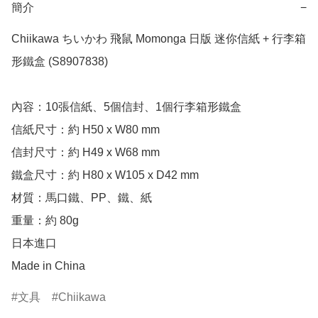
簡介
−
Chiikawa ちいかわ 飛鼠 Momonga 日版 迷你信紙 + 行李箱
形鐵盒 (S8907838)

內容：10張信紙、5個信封、1個行李箱形鐵盒

信紙尺寸：約 H50 x W80 mm

信封尺寸：約 H49 x W68 mm

鐵盒尺寸：約 H80 x W105 x D42 mm

材質：馬口鐵、PP、鐵、紙

重量：約 80g

日本進口

Made in China
文具
Chiikawa