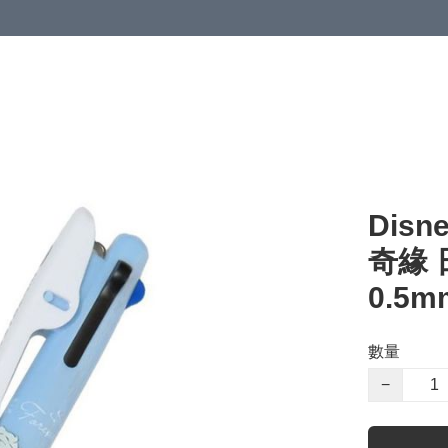
Disn
奇緣 日
0.5m
數量
−